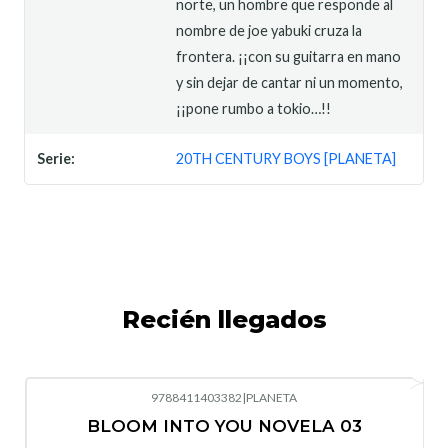
norte, un hombre que responde al
nombre de joe yabuki cruza la
frontera. ¡¡con su guitarra en mano
y sin dejar de cantar ni un momento,
¡¡pone rumbo a tokio…!!
Serie:
20TH CENTURY BOYS [PLANETA]
Recién llegados
9788411403382
|
PLANETA
-10%
OFF
BLOOM INTO YOU NOVELA 03
Nuevo
Agotado