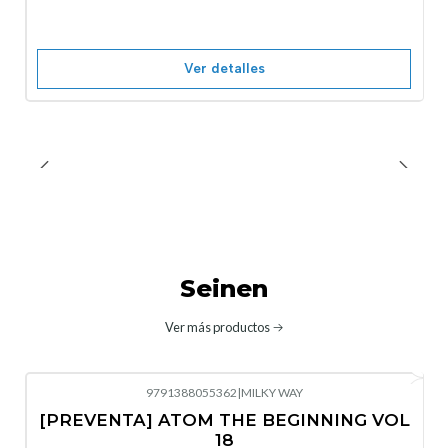
Ver detalles
Seinen
Ver más productos
9791388055362
|
MILKY WAY
-10%
OFF
[PREVENTA] ATOM THE BEGINNING VOL
No disponible
18