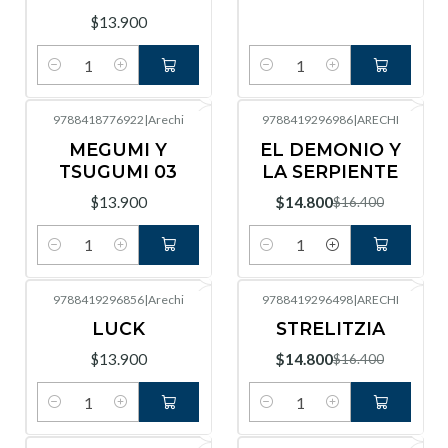
$13.900
Cantidad
Cantidad
9788418776922
|
Arechi
9788419296986
|
ARECHI
-10%
OFF
MEGUMI Y
EL DEMONIO Y
TSUGUMI 03
LA SERPIENTE
$13.900
$14.800
$16.400
Cantidad
Cantidad
9788419296856
|
Arechi
9788419296498
|
ARECHI
-10%
OFF
LUCK
STRELITZIA
$13.900
$14.800
$16.400
Cantidad
Cantidad