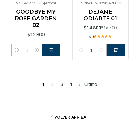
9788418776038
|
Arechi
9788419610898
|
ARECHI
-10%
OFF
GOODBYE MY
DEJAME
ROSE GARDEN
ODIARTE 01
02
$14.800
$16.500
$12.800
5.0
Cantidad
Cantidad
1
2
3
4
»
Último
VOLVER ARRIBA