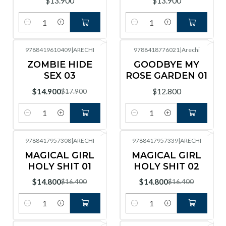
$13.900
$13.900
Cantidad
Cantidad
9788419610409
|
ARECHI
9788418776021
|
Arechi
-17%
OFF
ZOMBIE HIDE
GOODBYE MY
SEX 03
ROSE GARDEN 01
$14.900
$12.800
$17.900
Cantidad
Cantidad
9788417957308
|
ARECHI
9788417957339
|
ARECHI
-10%
OFF
-10%
OFF
MAGICAL GIRL
MAGICAL GIRL
HOLY SHIT 01
HOLY SHIT 02
$14.800
$14.800
$16.400
$16.400
Cantidad
Cantidad