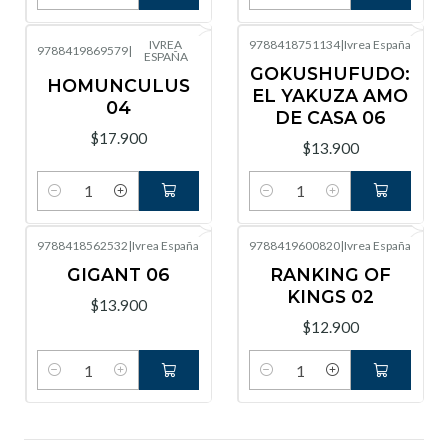
Cantidad
Cantidad
IVREA
9788418751134
|
Ivrea España
9788419869579
|
ESPAÑA
GOKUSHUFUDO:
HOMUNCULUS
EL YAKUZA AMO
04
DE CASA 06
$17.900
$13.900
Cantidad
Cantidad
9788418562532
|
Ivrea España
9788419600820
|
Ivrea España
GIGANT 06
RANKING OF
KINGS 02
$13.900
$12.900
Cantidad
Cantidad