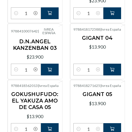
$23.900
Cantidad
Cantidad
IVREA
9788418172588
|
Ivrea España
9788410007642
|
ESPAÑA
GIGANT 04
D.N.ANGEL
$13.900
KANZENBAN 03
$23.900
Cantidad
Cantidad
9788418562013
|
Ivrea España
9788418271625
|
Ivrea España
GOKUSHUFUDO:
GIGANT 05
EL YAKUZA AMO
$13.900
DE CASA 05
$13.900