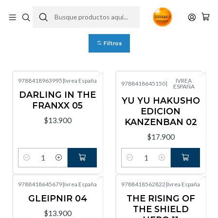
Ivrea España
Filtros
9788418963995
|
Ivrea España
IVREA
9788418645150
|
ESPAÑA
DARLING IN THE
YU YU HAKUSHO
FRANXX 05
EDICION
$13.900
KANZENBAN 02
$17.900
Cantidad
Cantidad
9788418645679
|
Ivrea España
9788418562822
|
Ivrea España
GLEIPNIR 04
THE RISING OF
THE SHIELD
$13.900