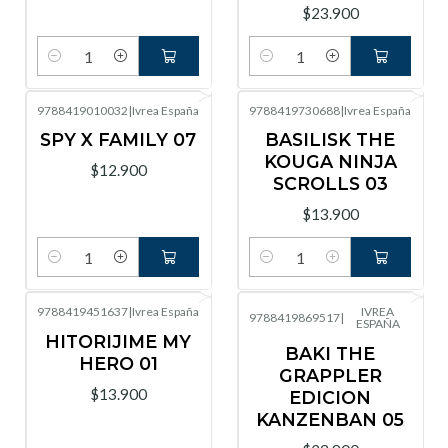
$23.900
Cantidad
Cantidad
9788419010032
|
Ivrea España
9788419730688
|
Ivrea España
SPY X FAMILY 07
BASILISK THE
KOUGA NINJA
$12.900
SCROLLS 03
$13.900
Cantidad
Cantidad
9788419451637
|
Ivrea España
IVREA
9788419869517
|
ESPAÑA
HITORIJIME MY
BAKI THE
HERO 01
GRAPPLER
$13.900
EDICION
KANZENBAN 05