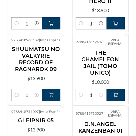
HERO 11
$13.900
Cantidad
Cantidad
9788418963582
|
Ivrea España
IVREA
9788416352616
|
ESPAÑA
SHUUMATSU NO
THE
VALKYRIE
CHAMELEON
RECORD OF
JAIL (TOMO
RAGNAROK 09
UNICO)
$13.900
$18.000
Cantidad
Cantidad
9788418751097
|
Ivrea España
IVREA
9788419730527
|
ESPAÑA
GLEIPNIR 05
D.N.ANGEL
$13.900
KANZENBAN 01