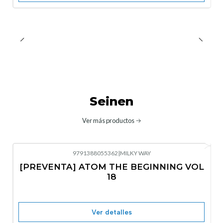
Seinen
Ver más productos
9791388055362
|
MILKY WAY
-10%
OFF
[PREVENTA] ATOM THE BEGINNING VOL
No disponible
18
Ver detalles