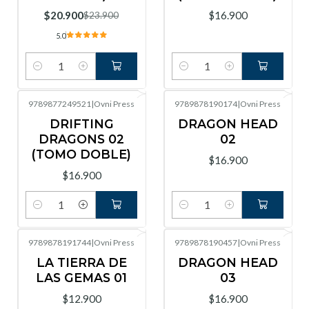
$20.900
$16.900
$23.900
5.0
Cantidad
Cantidad
9789877249521
|
Ovni Press
9789878190174
|
Ovni Press
DRIFTING
DRAGON HEAD
DRAGONS 02
02
(TOMO DOBLE)
$16.900
$16.900
Cantidad
Cantidad
9789878191744
|
Ovni Press
9789878190457
|
Ovni Press
LA TIERRA DE
DRAGON HEAD
LAS GEMAS 01
03
$12.900
$16.900