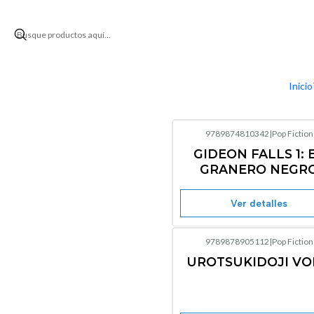
Inicio
9789874810342
|
Pop Fiction
Agotado
GIDEON FALLS 1: 
GRANERO NEGR
Ver detalles
9789878905112
|
Pop Fiction
Agotado
UROTSUKIDOJI VO