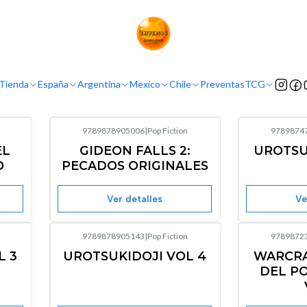
Inicio
Argentina
Pop Fiction
Pop Fiction
Tienda
España
Argentina
Mexico
Chile
Preventas
TCG
9789878905006
|
Pop Fiction
9789874
Agotado
EL
GIDEON FALLS 2:
UROTSU
O
PECADOS ORIGINALES
Ver detalles
Ve
9789878905143
|
Pop Fiction
9789872
Agotado
L 3
UROTSUKIDOJI VOL 4
WARCRA
DEL P