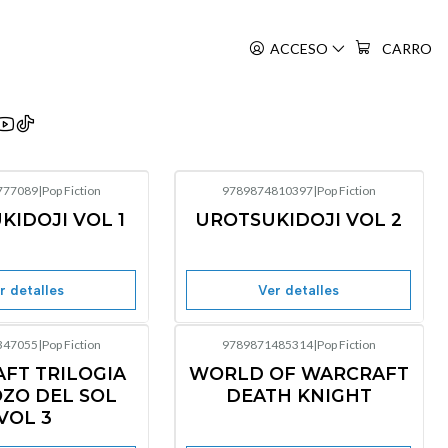
ACCESO
CARRO
777089
|
Pop Fiction
9789874810397
|
Pop Fiction
Agotado
Agotado
KIDOJI VOL 1
UROTSUKIDOJI VOL 2
r detalles
Ver detalles
347055
|
Pop Fiction
9789871485314
|
Pop Fiction
Agotado
Agotado
FT TRILOGIA
WORLD OF WARCRAFT
OZO DEL SOL
DEATH KNIGHT
VOL 3