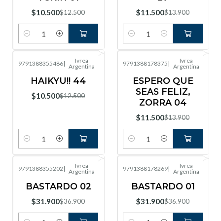
$10.500
$11.500
$12.500
$13.900
Cantidad
Cantidad
Ivrea
Ivrea
9791388355486
|
9791388178375
|
Argentina
Argentina
-16%
OFF
-17%
OFF
HAIKYU!! 44
ESPERO QUE
SEAS FELIZ,
$10.500
$12.500
ZORRA 04
$11.500
$13.900
Cantidad
Cantidad
Ivrea
Ivrea
9791388355202
|
9791388178269
|
Argentina
Argentina
-14%
OFF
-14%
OFF
BASTARDO 02
BASTARDO 01
$31.900
$31.900
$36.900
$36.900