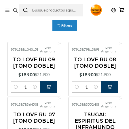
Ivrea Argentina
Filtros
Ivrea
Ivrea
9791388104015
|
9791387981389
|
Argentina
Argentina
-14%
OFF
-14%
OFF
TO LOVE RU 09
TO LOVE RU 08
[TOMO DOBLE]
[TOMO DOBLE]
$18.900
$18.900
$21.900
$21.900
Cantidad
Cantidad
Ivrea
Ivrea
9791387836450
|
9791388355240
|
Argentina
Argentina
-14%
OFF
-16%
OFF
TO LOVE RU 07
TSUGAI:
[TOMO DOBLE]
ESPIRITUS DEL
INFRAMUNDO