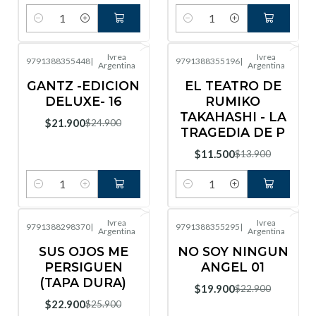
Cantidad
Cantidad
Ivrea
Ivrea
9791388355448
|
9791388355196
|
Argentina
Argentina
-12%
OFF
-17%
OFF
GANTZ -EDICION
EL TEATRO DE
DELUXE- 16
RUMIKO
TAKAHASHI - LA
$21.900
$24.900
TRAGEDIA DE P
$11.500
$13.900
Cantidad
Cantidad
Ivrea
Ivrea
9791388298370
|
9791388355295
|
Argentina
Argentina
-12%
OFF
-13%
OFF
SUS OJOS ME
NO SOY NINGUN
PERSIGUEN
ANGEL 01
(TAPA DURA)
$19.900
$22.900
$22.900
$25.900