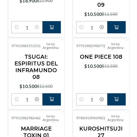
$18.900
$21.900
09
$10.500
$12.500
Cantidad
Cantidad
Ivrea
Ivrea
9791388355233
|
9791388298875
|
Argentina
Argentina
-16%
OFF
-16%
OFF
TSUGAI:
ONE PIECE 108
ESPIRITUS DEL
$10.500
$12.500
INFRAMUNDO
08
$10.500
$12.500
Cantidad
Cantidad
Ivrea
Ivrea
9791388298646
|
9788419096982
|
Argentina
Argentina
-16%
OFF
-17%
OFF
MARRIAGE
KUROSHITSUJI
TOXIN 01
27