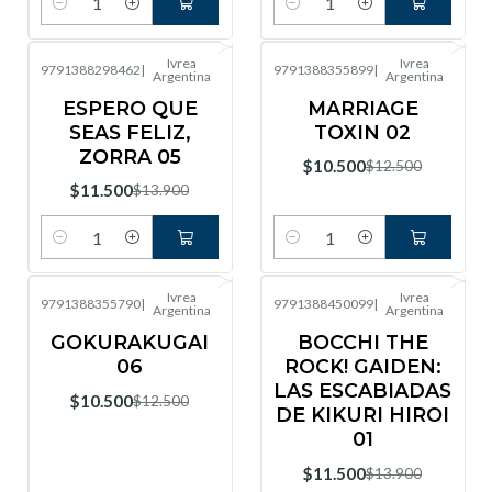
Cantidad
Cantidad
Ivrea
Ivrea
9791388298462
|
9791388355899
|
Argentina
Argentina
-17%
OFF
-16%
OFF
ESPERO QUE
MARRIAGE
SEAS FELIZ,
TOXIN 02
ZORRA 05
$10.500
$12.500
$11.500
$13.900
Cantidad
Cantidad
Ivrea
Ivrea
9791388355790
|
9791388450099
|
Argentina
Argentina
-16%
OFF
-17%
OFF
GOKURAKUGAI
BOCCHI THE
06
ROCK! GAIDEN:
LAS ESCABIADAS
$10.500
$12.500
DE KIKURI HIROI
01
$11.500
$13.900