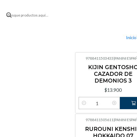
Inicio
9788411503433
|
PANINI ESPA
KIJIN GENTOSH
CAZADOR DE
DEMONIOS 3
$13.900
Cantidad
9788411505611
|
PANINI ESPA
RUROUNI KENSH
HOKKAIDO 07