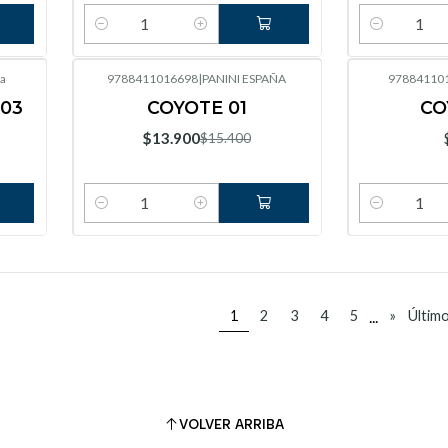
Cantidad
Cantidad
a
9788411016698
|
PANINI ESPAÑA
97884110
-10%
OFF
03
COYOTE 01
CO
$13.900
$15.400
Cantidad
Cantidad
...
1
2
3
4
5
»
Últim
VOLVER ARRIBA