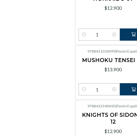
$12.900
Cantidad
9788411018999
|
Panini Españ
MUSHOKU TENSEI 
$13.900
Cantidad
9788413340692
|
Panini Españ
KNIGHTS OF SIDO
12
$12.900