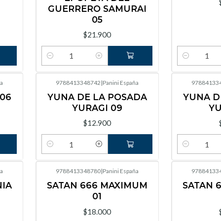
GUERRERO SAMURAI
05
$21.900
Cantidad
Cantidad
a
9788413348742
|
Panini España
97884133
06
YUNA DE LA POSADA
YUNA D
YURAGI 09
YU
$12.900
Cantidad
Cantidad
a
9788413348780
|
Panini España
97884133
NIA
SATAN 666 MAXIMUM
SATAN 
01
$18.000