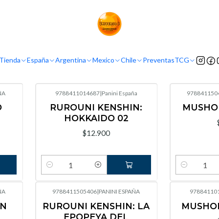
Inicio
España
Panini España
Panini España
Tienda
España
Argentina
Mexico
Chile
Preventas
TCG
ÑA
9788411014687
|
Panini España
978841150
O
RUROUNI KENSHIN:
MUSHOK
HOKKAIDO 02
$12.900
Cantidad
Cantidad
ÑA
9788411505406
|
PANINI ESPAÑA
97884110
IN
RUROUNI KENSHIN: LA
MUSHOK
EPOPEYA DEL