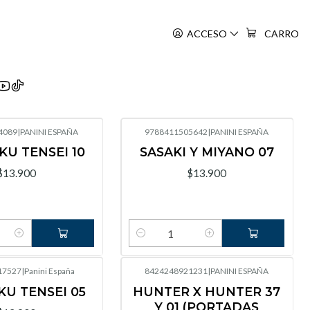
ACCESO
CARRO
4089
|
PANINI ESPAÑA
9788411505642
|
PANINI ESPAÑA
U TENSEI 10
SASAKI Y MIYANO 07
$13.900
$13.900
Cantidad
17527
|
Panini España
8424248921231
|
PANINI ESPAÑA
U TENSEI 05
HUNTER X HUNTER 37
Y 01 (PORTADAS