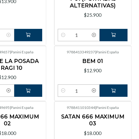
$13.900
ALTERNATIVAS)
$25.900
Cantidad
49657
|
Panini España
9788413349237
|
Panini España
E LA POSADA
BEM 01
RAGI 10
$12.900
$12.900
Cantidad
49695
|
Panini España
9788411010344
|
Panini España
666 MAXIMUM
SATAN 666 MAXIMUM
02
03
$18.000
$18.000