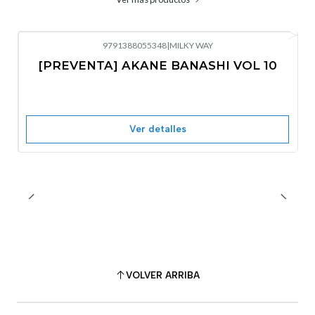
9791388055348
|
MILKY WAY
-10%
OFF
[PREVENTA] AKANE BANASHI VOL 10
No disponible
Ver detalles
VOLVER ARRIBA