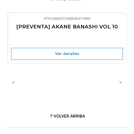
9791388055348
|
MILKY WAY
-10%
OFF
[PREVENTA] AKANE BANASHI VOL 10
No disponible
Ver detalles
VOLVER ARRIBA