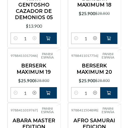
GENTOSHO
MAXIMUM 18
CAZADOR DE
$25.900
$28.800
DEMONIOS 05
$13.900
Cantidad
Cantidad
PANINI
PANINI
9788411017046
|
9788411017756
|
ESPAÑA
ESPAÑA
-10%
OFF
-10%
OFF
BERSERK
BERSERK
MAXIMUM 19
MAXIMUM 20
$25.900
$25.900
$28.800
$28.800
Cantidad
Cantidad
PANINI
PANINI
9788411019767
|
9788411504898
|
ESPAÑA
ESPAÑA
-10%
OFF
-10%
OFF
ABARA MASTER
AFRO SAMURAI
EDITION
EDICION