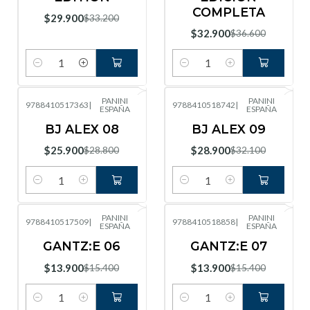
COMPLETA
$29.900
$33.200
$32.900
$36.600
Cantidad
Cantidad
PANINI
PANINI
9788410517363
|
9788410518742
|
ESPAÑA
ESPAÑA
-10%
OFF
-10%
OFF
BJ ALEX 08
BJ ALEX 09
$25.900
$28.900
$28.800
$32.100
Cantidad
Cantidad
PANINI
PANINI
9788410517509
|
9788410518858
|
ESPAÑA
ESPAÑA
-10%
OFF
-10%
OFF
GANTZ:E 06
GANTZ:E 07
$13.900
$13.900
$15.400
$15.400
Cantidad
Cantidad