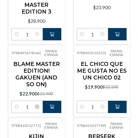
MASTER
$23.900
EDITION 3
$28.900
Cantidad
Cantidad
PANINI
PANINI
9788491674566
|
9788410516533
|
ESPAÑA
ESPAÑA
-10%
OFF
-10%
OFF
BLAME MASTER
EL CHICO QUE
EDITION!
ME GUSTA NO ES
GAKUEN (AND
UN CHICO 02
SO ON)
$19.900
$22.100
$22.900
$25.400
Cantidad
Cantidad
PANINI
PANINI
9788410512771
|
9788411017749
|
ESPAÑA
ESPAÑA
-10%
OFF
KIJIN
BERSERK