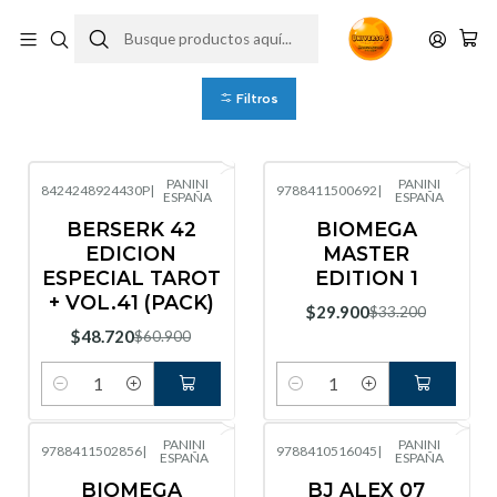
Panini España
Filtros
PANINI
PANINI
8424248924430P
|
9788411500692
|
ESPAÑA
ESPAÑA
-20%
OFF
-10%
OFF
BERSERK 42
BIOMEGA
EDICION
MASTER
ESPECIAL TAROT
EDITION 1
+ VOL.41 (PACK)
$29.900
$33.200
$48.720
$60.900
Cantidad
Cantidad
PANINI
PANINI
9788411502856
|
9788410516045
|
ESPAÑA
ESPAÑA
BIOMEGA
BJ ALEX 07