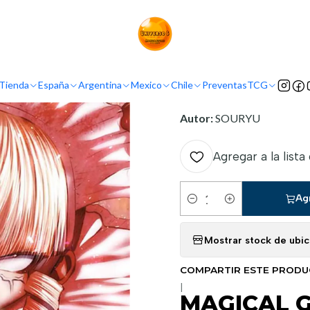
Inicio
Demografía
Seinen
MAGICAL GIRL HOLY SHIT 07
INFORMACIÓN
Tienda
España
Argentina
Mexico
Chile
Preventas
TCG
Nombre original:
Machiga
Autor:
SOURYU
Agregar a la lista
Ag
Cantidad
Mostrar stock de ubi
COMPARTIR ESTE PROD
|
MAGICAL G