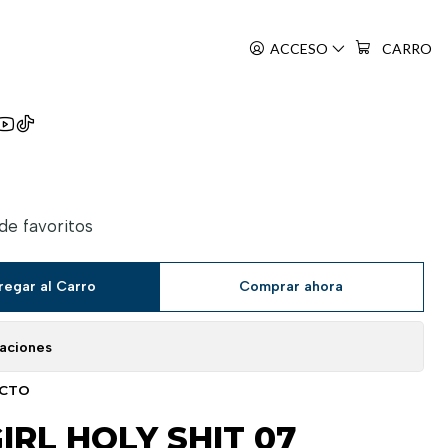
ACCESO
CARRO
tta Ko Wo Mahou Shoujo Ni Shite Shimatta
 de favoritos
regar al Carro
Comprar ahora
caciones
UCTO
IRL HOLY SHIT 07