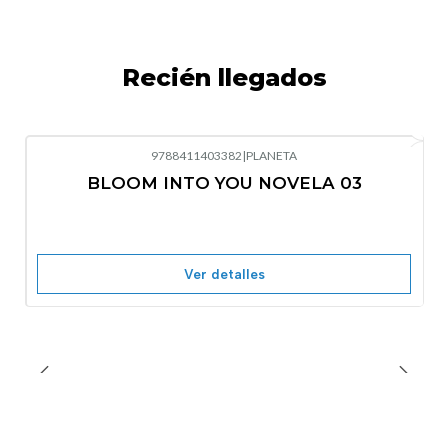
Recién llegados
9788411403382
|
PLANETA
-10%
OFF
BLOOM INTO YOU NOVELA 03
Nuevo
Agotado
Ver detalles