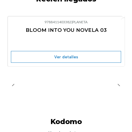
9788411403382
|
PLANETA
-10%
OFF
BLOOM INTO YOU NOVELA 03
Nuevo
Agotado
Ver detalles
Kodomo