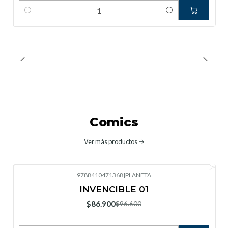
Cantidad
Comics
Ver más productos
9788410471368
|
PLANETA
-10%
OFF
INVENCIBLE 01
$86.900
$96.600