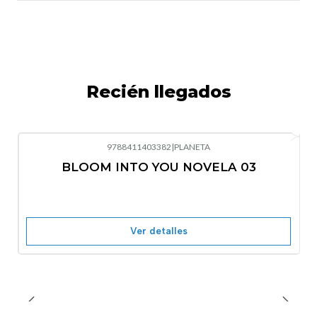
Recién llegados
9788411403382
|
PLANETA
-10%
OFF
BLOOM INTO YOU NOVELA 03
Nuevo
Agotado
Ver detalles