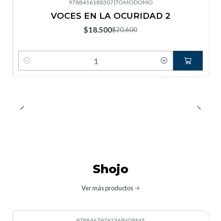
9788416188307
|
TOMODOMO
-10%
OFF
VOCES EN LA OCURIDAD 2
Nuevo
$18.500
$20.600
Cantidad
Shojo
Ver más productos
9788467976236
|
NORMA