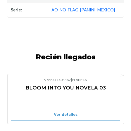
Serie:
AO_NO_FLAG_[PANINI_MEXICO]
Recién llegados
9788411403382
|
PLANETA
-10%
OFF
BLOOM INTO YOU NOVELA 03
Nuevo
Agotado
Ver detalles