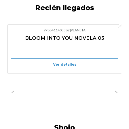
Recién llegados
9788411403382
|
PLANETA
-10%
OFF
BLOOM INTO YOU NOVELA 03
Nuevo
Agotado
Ver detalles
Shojo