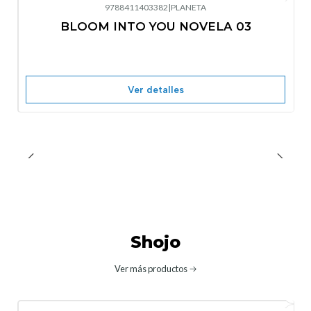
9788411403382
|
PLANETA
-10%
OFF
BLOOM INTO YOU NOVELA 03
Nuevo
Agotado
Ver detalles
Shojo
Ver más productos