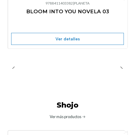
9788411403382
|
PLANETA
-10%
OFF
BLOOM INTO YOU NOVELA 03
Nuevo
Agotado
Ver detalles
Shojo
Ver más productos