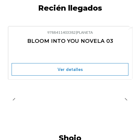
Recién llegados
9788411403382
|
PLANETA
-10%
OFF
BLOOM INTO YOU NOVELA 03
Nuevo
Agotado
Ver detalles
Shojo