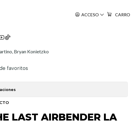
2
ACCESO
CARRO
rtino, Bryan Konietzko
 de favoritos
caciones
UCTO
E LAST AIRBENDER LA