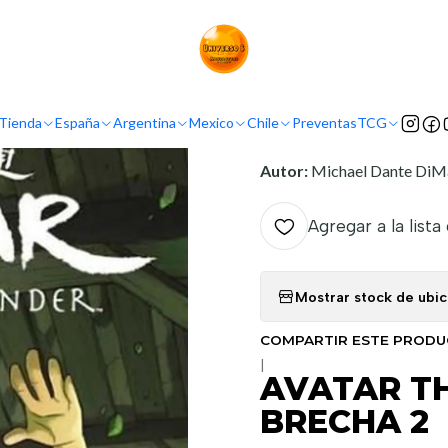
Inicio
Mexico
Kamite
AVATAR THE LAST AIRBENDER LA BRECHA 
INFORMACIÓN
Tienda
España
Argentina
Mexico
Chile
Preventas
TCG
Nombre original:
Avatar
Autor:
Michael Dante DiMa
Agregar a la lista
Mostrar stock de ubi
COMPARTIR ESTE PROD
|
AVATAR TH
BRECHA 2