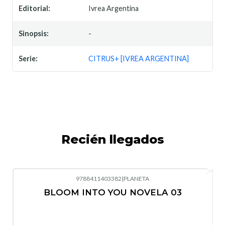
Editorial:
Ivrea Argentina
Sinopsis:
-
Serie:
CITRUS+ [IVREA ARGENTINA]
Recién llegados
9788411403382
|
PLANETA
-10%
OFF
BLOOM INTO YOU NOVELA 03
Nuevo
Agotado