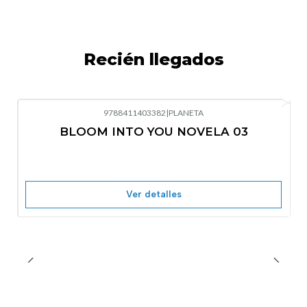
Recién llegados
9788411403382
|
PLANETA
-10%
OFF
BLOOM INTO YOU NOVELA 03
Nuevo
Agotado
Ver detalles