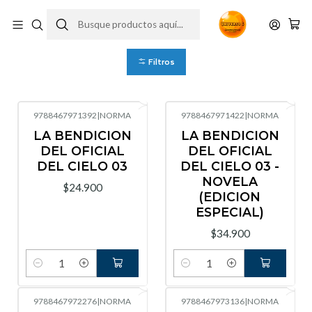
Danmei
Filtros
9788467971392
|
NORMA
9788467971422
|
NORMA
LA BENDICION
LA BENDICION
DEL OFICIAL
DEL OFICIAL
DEL CIELO 03
DEL CIELO 03 -
NOVELA
$24.900
(EDICION
ESPECIAL)
$34.900
Cantidad
Cantidad
9788467972276
|
NORMA
9788467973136
|
NORMA