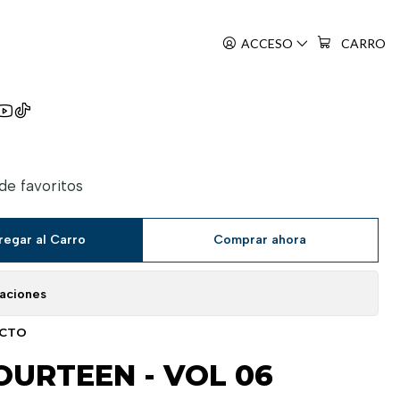
ACCESO
CARRO
o Koi
 de favoritos
regar al Carro
Comprar ahora
caciones
UCTO
OURTEEN - VOL 06