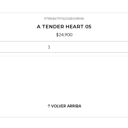
9788467976236
|
NORMA
A TENDER HEART 05
$24.900
VOLVER ARRIBA