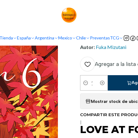
Inicio
Demografía
Shojo
LOVE AT FOURTEEN - VOL 06
INFORMACIÓN
Tienda
España
Argentina
Mexico
Chile
Preventas
TCG
Nombre original:
14-Sai N
Autor:
Fuka Mizutani
Agregar a la lista
Ag
Cantidad
Mostrar stock de ubi
COMPARTIR ESTE PROD
|
LOVE AT F