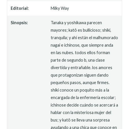
Editorial:
Milky Way
Sinopsis:
Tanaka y yoshikawa parecen
mayores; katô es bullicioso; shiki,
tranquila; y ahí están el malhumorado
nagai e ichinose, que siempre anda
en las nubes. todos ellos forman
parte de segundo b, una clase
divertida y entrañable. los amores
que protagonizan siguen dando
pequeños pasos, aunque firmes.
shiki conoce un poquito más a la
encargada de la enfermería escolar;
ichinose decide cuándo se acercará a
hablar con la misteriosa mujer del
bus; y katô se lleva una sorpresa
ayudando a una chica que conoce en