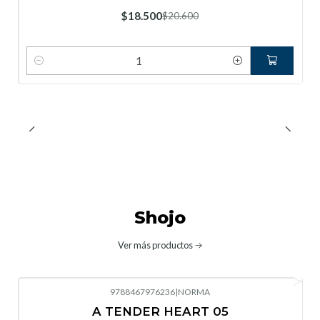
Nuevo
$18.500
$20.600
Cantidad
Shojo
Ver más productos
9788467976236
|
NORMA
A TENDER HEART 05