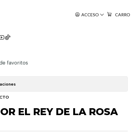
6
ACCESO
CARRO
No Souretsu
 de favoritos
caciones
UCTO
OR EL REY DE LA ROSA