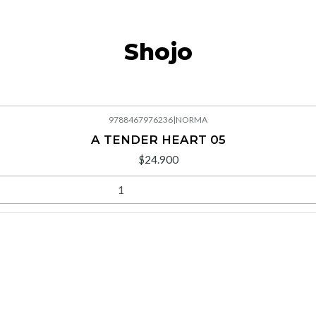
Shojo
9788467976236
|
NORMA
A TENDER HEART 05
$24.900