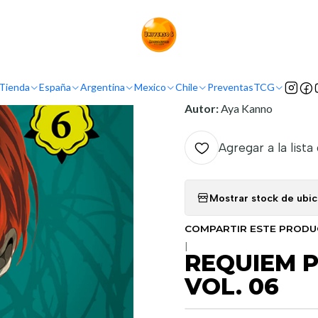
Inicio
Demografía
Shojo
REQUIEM POR EL REY DE LA ROSA VOL. 0
INFORMACIÓN
Tienda
España
Argentina
Mexico
Chile
Preventas
TCG
Nombre original:
Baraou 
Autor:
Aya Kanno
Agregar a la lista
Mostrar stock de ubi
COMPARTIR ESTE PROD
|
REQUIEM P
VOL. 06