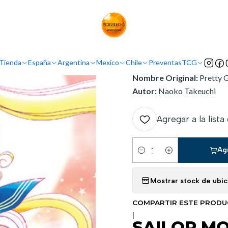
Inicio
Argentina
Ivrea Argentina
SAILOR MOON 01
INFORMACIÓN
Tienda
España
Argentina
Mexico
Chile
Preventas
TCG
Nombre Original:
Pretty 
Autor:
Naoko Takeuchi
Agregar a la lista
Ag
Cantidad
Mostrar stock de ubi
COMPARTIR ESTE PROD
|
SAILOR MO