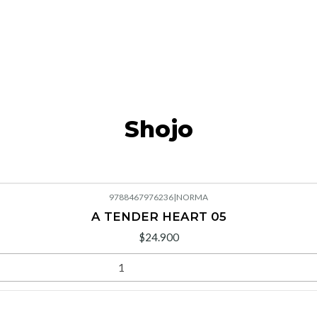
Shojo
9788467976236
|
NORMA
A TENDER HEART 05
$24.900