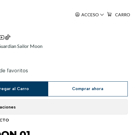
ACCESO
CARRO
Guardian Sailor Moon
 de favoritos
regar al Carro
Comprar ahora
caciones
UCTO
ON 01