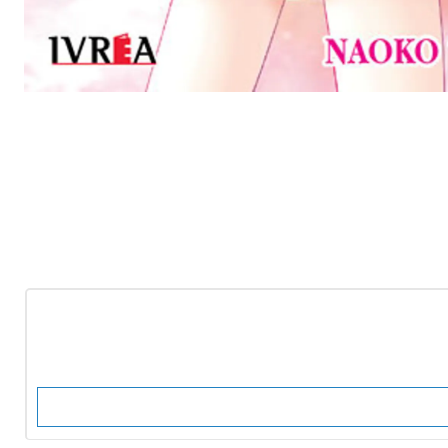
-10%
OFF
Nuevo