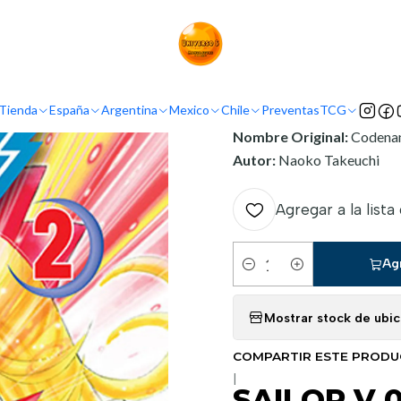
Inicio
Argentina
Ivrea Argentina
SAILOR V 02
INFORMACIÓN
Tienda
España
Argentina
Mexico
Chile
Preventas
TCG
Nombre Original:
Codenam
Autor:
Naoko Takeuchi
Agregar a la lista
Ag
Cantidad
Mostrar stock de ubi
COMPARTIR ESTE PROD
|
SAILOR V 