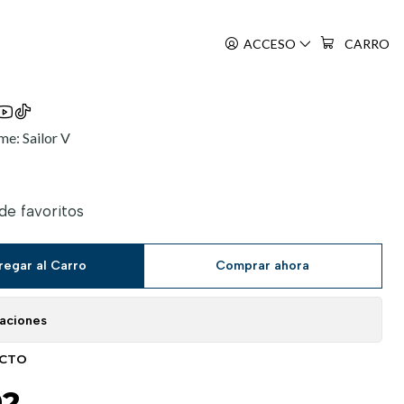
ACCESO
CARRO
e: Sailor V
 de favoritos
regar al Carro
Comprar ahora
caciones
UCTO
02