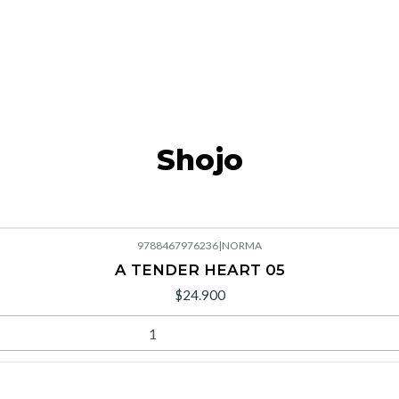
Shojo
9788467976236
|
NORMA
A TENDER HEART 05
$24.900