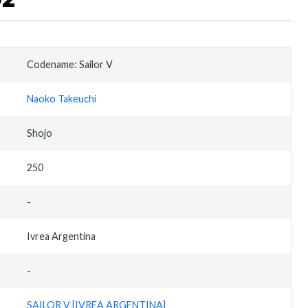
Codename: Sailor V
Naoko Takeuchi
Shojo
250
-
Ivrea Argentina
-
SAILOR V [IVREA ARGENTINA]