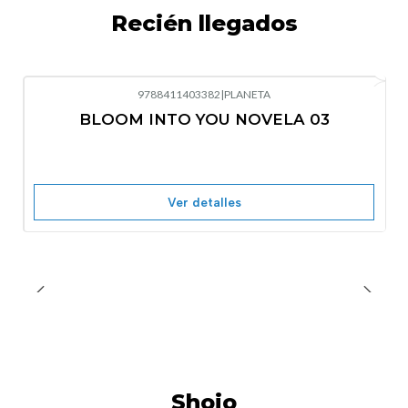
Recién llegados
9788411403382
|
PLANETA
-10%
OFF
BLOOM INTO YOU NOVELA 03
Nuevo
Agotado
Ver detalles
Shojo