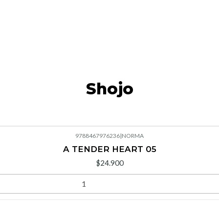
Shojo
9788467976236
|
NORMA
A TENDER HEART 05
$24.900