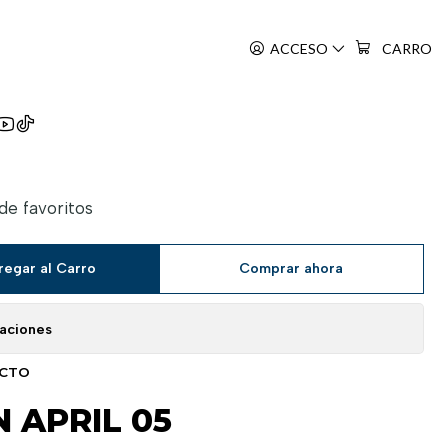
ACCESO
CARRO
u Wa Kimi No Uso
 de favoritos
regar al Carro
Comprar ahora
caciones
UCTO
N APRIL 05