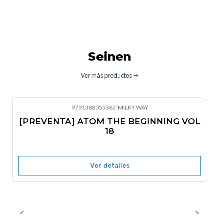
Seinen
Ver más productos
9791388055362
|
MILKY WAY
-10%
OFF
[PREVENTA] ATOM THE BEGINNING VOL
No disponible
18
Ver detalles