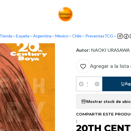
cio
Demografía
Seinen
20TH CENTURY BOYS 03/11 (NUEVA EDICI
INFORMACIÓN
Tienda
España
Argentina
Mexico
Chile
Preventas
TCG
Nombre original:
20 Seiki
Autor:
NAOKI URASAWA
Agregar a la lista
Ag
Cantidad
Mostrar stock de ubi
COMPARTIR ESTE PROD
|
20TH CENT