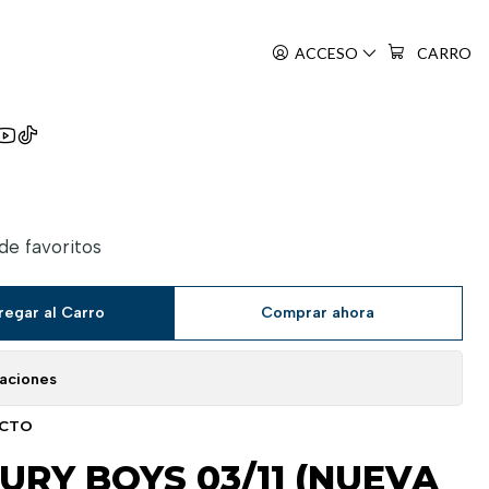
ON)
ACCESO
CARRO
 Shonen Kanzenban
 de favoritos
regar al Carro
Comprar ahora
caciones
UCTO
URY BOYS 03/11 (NUEVA