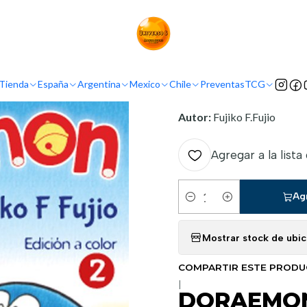
Inicio
Demografía
Kodomo
DORAEMON 2 (EDICION A COLOR)
INFORMACIÓN
Tienda
España
Argentina
Mexico
Chile
Preventas
TCG
Nombre original:
Doraemo
Autor:
Fujiko F.Fujio
Agregar a la lista
Ag
Cantidad
Mostrar stock de ubi
COMPARTIR ESTE PROD
|
DORAEMON 