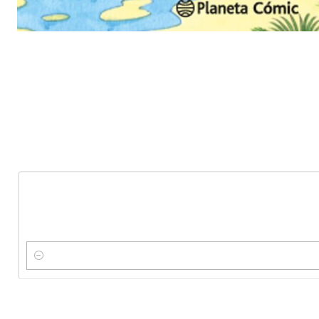
-10%
OFF
Nuevo
Cantidad