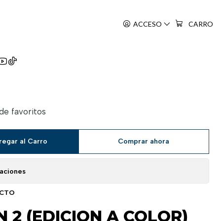
ACCESO
CARRO
n Color Sakuhinshuu
 de favoritos
regar al Carro
Comprar ahora
caciones
UCTO
2 (EDICION A COLOR)