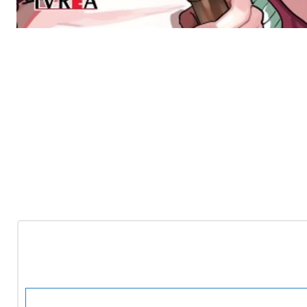
-10%
OFF
Nuevo