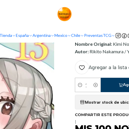
entina
Ivrea Argentina
MIS 100 NOVIAS QUE ME QUIEREN MUCHO
INFORMACIÓN
Tienda
España
Argentina
Mexico
Chile
Preventas
TCG
Nombre Original:
Kimi No
Autor:
Rikito Nakamura /
Agregar a la lista
Ag
Cantidad
Mostrar stock de ubi
COMPARTIR ESTE PROD
|
MIS 100 N