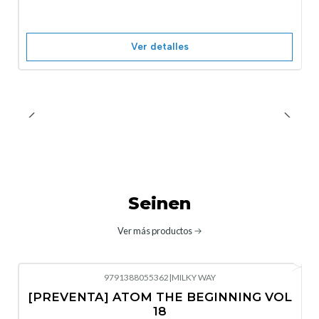
Ver detalles
Seinen
Ver más productos
9791388055362
|
MILKY WAY
-10%
OFF
[PREVENTA] ATOM THE BEGINNING VOL
No disponible
18