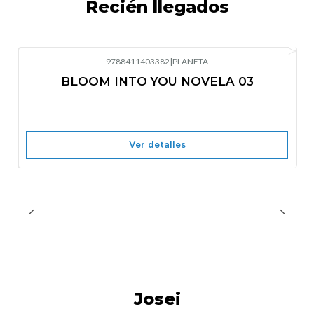
Recién llegados
9788411403382
|
PLANETA
-10%
OFF
BLOOM INTO YOU NOVELA 03
Nuevo
Agotado
Ver detalles
Josei