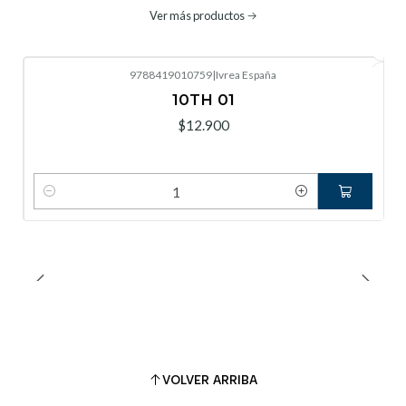
Ver más productos
9788419010759
|
Ivrea España
10TH 01
$12.900
Cantidad
VOLVER ARRIBA