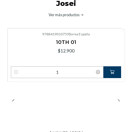
Josei
Ver más productos
9788419010759
|
Ivrea España
10TH 01
$12.900
Cantidad