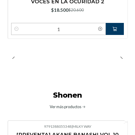
VOCES EN LA OCURIDAD 2
Nuevo
$18.500
$20.600
Cantidad
Shonen
Ver más productos
9791388055348
|
MILKY WAY
-10%
OFF
[PREVENTA] AKANE BANASHI VOL 10