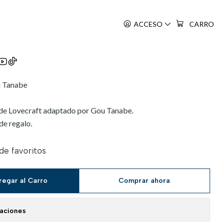
LA LOCURA LOVECRAFT 01-02 (PACK CON COFRE)
ACCESO
CARRO
o Sanmyaku Nite
u Tanabe
o de Lovecraft adaptado por Gou Tanabe.
de regalo.
 de favoritos
regar al Carro
Comprar ahora
caciones