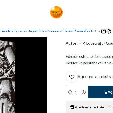
T
GOU TANABE [PLANETA]
H.P. LOVECRAFT: LAS MONTAÑAS DE 
INFORMACIÓN
Tienda
España
Argentina
Mexico
Chile
Preventas
TCG
Nombre original:
Kyoki N
Autor:
H.P. Lovecraft / Go
Edición estuche del clásic
Incluye un póster exclusivo 
Agregar a la lista
Ag
Cantidad
Mostrar stock de ubi