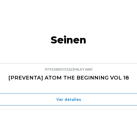
Seinen
9791388055362
|
MILKY WAY
[PREVENTA] ATOM THE BEGINNING VOL 18
Ver detalles