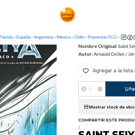
Inicio
Demografía
Shonen
SAINT SEIYA: LA ODISEA DEL TIEMPO 0
INFORMACIÓN
Tienda
España
Argentina
Mexico
Chile
Preventas
TCG
Nombre Original:
Saint S
Autor:
Arnauld Dollen / J
Agregar a la lista
Ag
Cantidad
Mostrar stock de ubi
COMPARTIR ESTE PROD
|
SAINT SEIY