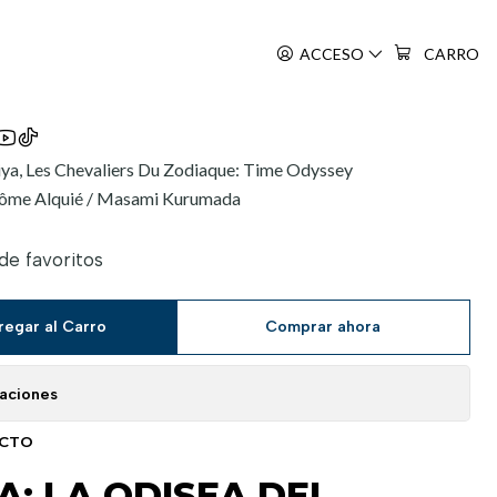
4
ACCESO
CARRO
eiya, Les Chevaliers Du Zodiaque: Time Odyssey
érôme Alquié / Masami Kurumada
 de favoritos
regar al Carro
Comprar ahora
caciones
UCTO
A: LA ODISEA DEL