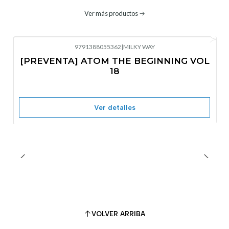
Ver más productos
9791388055362
|
MILKY WAY
-10%
OFF
[PREVENTA] ATOM THE BEGINNING VOL
No disponible
18
Ver detalles
VOLVER ARRIBA