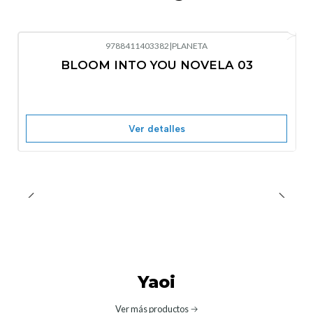
9788411403382
|
PLANETA
-10%
OFF
BLOOM INTO YOU NOVELA 03
Nuevo
Agotado
Ver detalles
Yaoi
Ver más productos