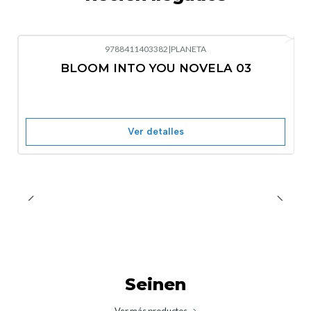
9788411403382
|
PLANETA
-10%
OFF
BLOOM INTO YOU NOVELA 03
Nuevo
Agotado
Ver detalles
Seinen
Ver más productos