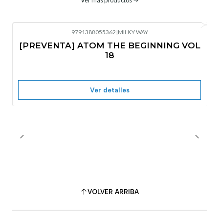
9791388055362
|
MILKY WAY
-10%
OFF
[PREVENTA] ATOM THE BEGINNING VOL
No disponible
18
Ver detalles
VOLVER ARRIBA