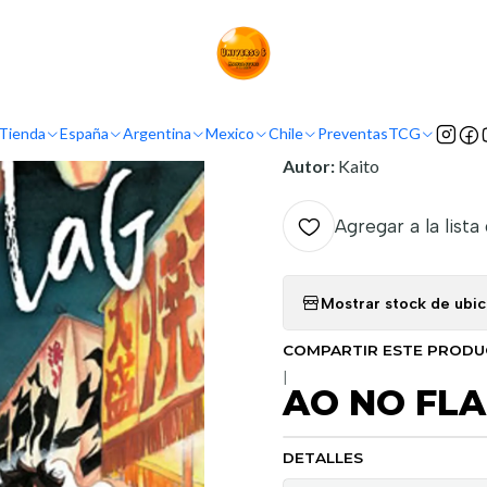
Inicio
Argentina
Ivrea Argentina
AO NO FLAG 04
INFORMACIÓN
Tienda
España
Argentina
Mexico
Chile
Preventas
TCG
Nombre Original:
Ao No F
Autor:
Kaito
Agregar a la lista
Mostrar stock de ubi
COMPARTIR ESTE PROD
|
AO NO FLA
DETALLES