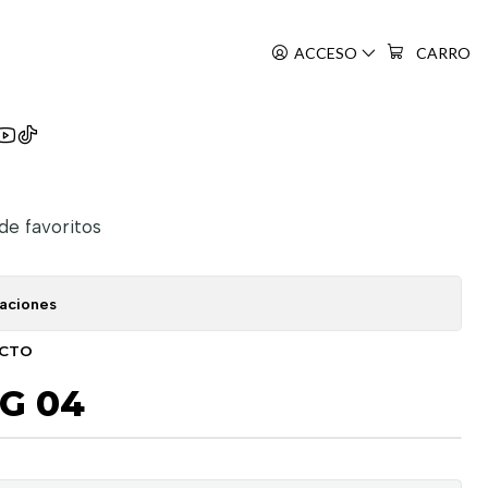
ACCESO
CARRO
lag
 de favoritos
caciones
UCTO
G 04