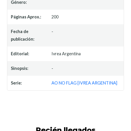
Género:
Páginas Aprox.:
200
Fecha de
-
publicación:
Editorial:
Ivrea Argentina
Sinopsis:
-
Serie:
AO NO FLAG [IVREA ARGENTINA]
Recién llegados