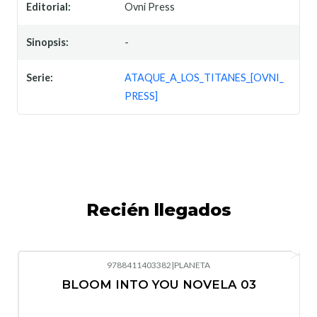
Editorial:
Ovni Press
Sinopsis:
-
Serie:
ATAQUE_A_LOS_TITANES_[OVNI_
PRESS]
Recién llegados
9788411403382
|
PLANETA
-10%
OFF
BLOOM INTO YOU NOVELA 03
Nuevo
Agotado