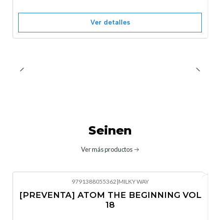
Ver detalles
Seinen
Ver más productos
9791388055362
|
MILKY WAY
-10%
OFF
[PREVENTA] ATOM THE BEGINNING VOL
No disponible
18