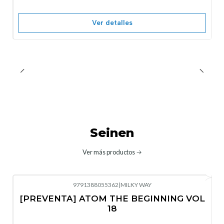
Ver detalles
Seinen
Ver más productos
9791388055362
|
MILKY WAY
-10%
OFF
[PREVENTA] ATOM THE BEGINNING VOL
No disponible
18