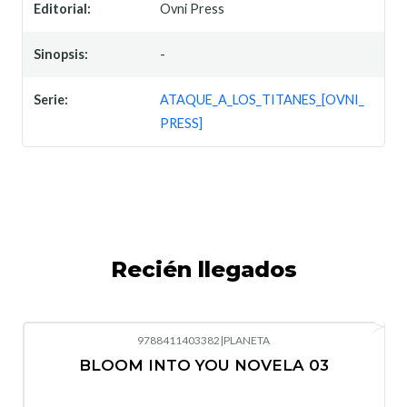
Editorial:
Ovni Press
Sinopsis:
-
Serie:
ATAQUE_A_LOS_TITANES_[OVNI_
PRESS]
Recién llegados
9788411403382
|
PLANETA
-10%
OFF
BLOOM INTO YOU NOVELA 03
Nuevo
Agotado